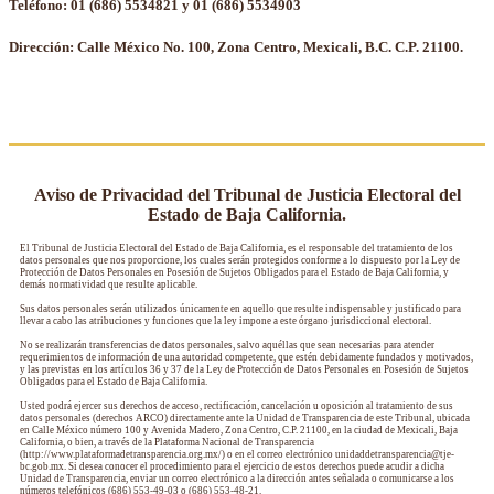
Teléfono: 01 (686) 5534821 y 01 (686) 5534903
Dirección: Calle México No. 100, Zona Centro, Mexicali, B.C. C.P. 21100.
Aviso de Privacidad del Tribunal de Justicia Electoral del
Estado de Baja California.
El Tribunal de Justicia Electoral del Estado de Baja California, es el responsable del tratamiento de los
datos personales que nos proporcione, los cuales serán protegidos conforme a lo dispuesto por la Ley de
Protección de Datos Personales en Posesión de Sujetos Obligados para el Estado de Baja California, y
demás normatividad que resulte aplicable.
Sus datos personales serán utilizados únicamente en aquello que resulte indispensable y justificado para
llevar a cabo las atribuciones y funciones que la ley impone a este órgano jurisdiccional electoral.
No se realizarán transferencias de datos personales, salvo aquéllas que sean necesarias para atender
requerimientos de información de una autoridad competente, que estén debidamente fundados y motivados,
y las previstas en los artículos 36 y 37 de la Ley de Protección de Datos Personales en Posesión de Sujetos
Obligados para el Estado de Baja California.
Usted podrá ejercer sus derechos de acceso, rectificación, cancelación u oposición al tratamiento de sus
datos personales (derechos ARCO) directamente ante la Unidad de Transparencia de este Tribunal, ubicada
en Calle México número 100 y Avenida Madero, Zona Centro, C.P. 21100, en la ciudad de Mexicali, Baja
California, o bien, a través de la Plataforma Nacional de Transparencia
(http://www.plataformadetransparencia.org.mx/) o en el correo electrónico unidaddetransparencia@tje-
bc.gob.mx. Si desea conocer el procedimiento para el ejercicio de estos derechos puede acudir a dicha
Unidad de Transparencia, enviar un correo electrónico a la dirección antes señalada o comunicarse a los
números telefónicos (686) 553-49-03 o (686) 553-48-21.