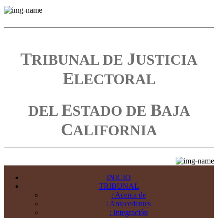
T
J
RIBUNAL DE
USTICIA
E
LECTORAL
E
B
DEL
STADO DE
AJA
C
ALIFORNIA
INICIO
TRIBUNAL
: Acerca de
: Antecedentes
: Integración