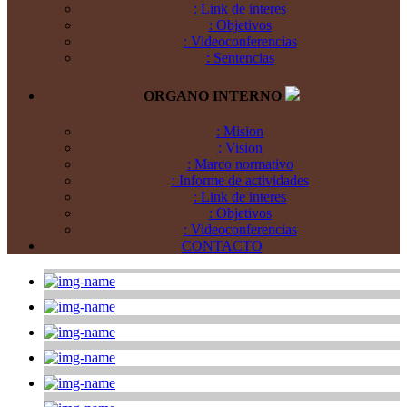
: Link de interes
: Objetivos
: Videoconferencias
: Sentencias
ORGANO INTERNO
: Mision
: Vision
: Marco normativo
: Informe de actividades
: Link de interes
: Objetivos
: Videoconferencias
CONTACTO