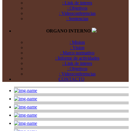
: Link de interes
: Objetivos
: Videoconferencias
: Sentencias
ORGANO INTERNO
: Mision
: Vision
: Marco normativo
: Informe de actividades
: Link de interes
: Objetivos
: Videoconferencias
CONTACTO