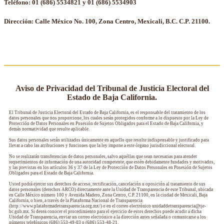
Teléfono: 01 (686) 5534821 y 01 (686) 5534903
Dirección: Calle México No. 100, Zona Centro, Mexicali, B.C. C.P. 21100.
Aviso de Privacidad del Tribunal de Justicia Electoral del
Estado de Baja California.
El Tribunal de Justicia Electoral del Estado de Baja California, es el responsable del tratamiento de los
datos personales que nos proporcione, los cuales serán protegidos conforme a lo dispuesto por la Ley de
Protección de Datos Personales en Posesión de Sujetos Obligados para el Estado de Baja California, y
demás normatividad que resulte aplicable.
Sus datos personales serán utilizados únicamente en aquello que resulte indispensable y justificado para
llevar a cabo las atribuciones y funciones que la ley impone a este órgano jurisdiccional electoral.
No se realizarán transferencias de datos personales, salvo aquéllas que sean necesarias para atender
requerimientos de información de una autoridad competente, que estén debidamente fundados y motivados,
y las previstas en los artículos 36 y 37 de la Ley de Protección de Datos Personales en Posesión de Sujetos
Obligados para el Estado de Baja California.
Usted podrá ejercer sus derechos de acceso, rectificación, cancelación u oposición al tratamiento de sus
datos personales (derechos ARCO) directamente ante la Unidad de Transparencia de este Tribunal, ubicada
en Calle México número 100 y Avenida Madero, Zona Centro, C.P. 21100, en la ciudad de Mexicali, Baja
California, o bien, a través de la Plataforma Nacional de Transparencia
(http://www.plataformadetransparencia.org.mx/) o en el correo electrónico unidaddetransparencia@tje-
bc.gob.mx. Si desea conocer el procedimiento para el ejercicio de estos derechos puede acudir a dicha
Unidad de Transparencia, enviar un correo electrónico a la dirección antes señalada o comunicarse a los
números telefónicos (686) 553-49-03 o (686) 553-48-21.