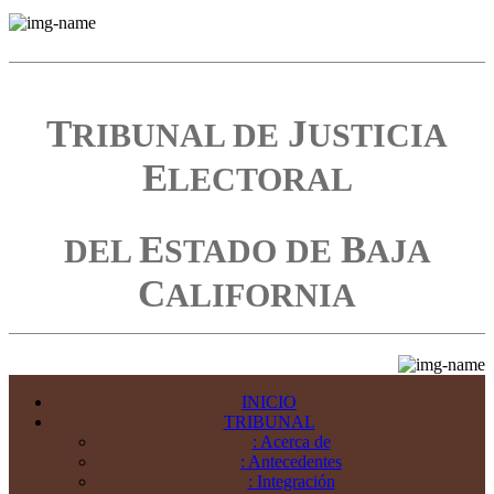
T
J
RIBUNAL DE
USTICIA
E
LECTORAL
E
B
DEL
STADO DE
AJA
C
ALIFORNIA
INICIO
TRIBUNAL
: Acerca de
: Antecedentes
: Integración