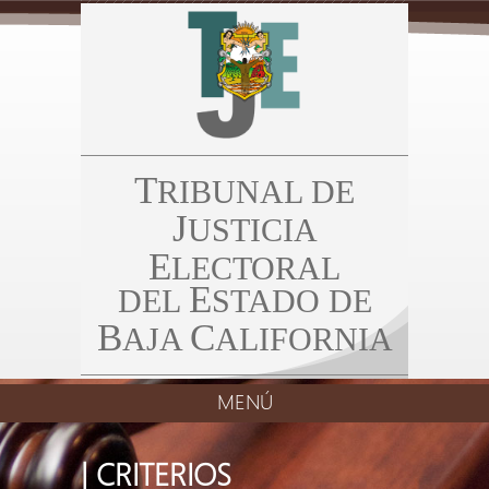
T
RIBUNAL DE
J
USTICIA
E
LECTORAL
E
DEL
STADO DE
B
C
AJA
ALIFORNIA
MENÚ
| CRITERIOS