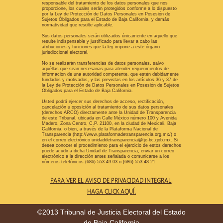
responsable del tratamiento de los datos personales que nos
proporcione, los cuales serán protegidos conforme a lo dispuesto
por la Ley de Protección de Datos Personales en Posesión de
Sujetos Obligados para el Estado de Baja California, y demás
normatividad que resulte aplicable.
Sus datos personales serán utilizados únicamente en aquello que
resulte indispensable y justificado para llevar a cabo las
atribuciones y funciones que la ley impone a este órgano
jurisdiccional electoral.
No se realizarán transferencias de datos personales, salvo
aquéllas que sean necesarias para atender requerimientos de
información de una autoridad competente, que estén debidamente
fundados y motivados, y las previstas en los artículos 36 y 37 de
la Ley de Protección de Datos Personales en Posesión de Sujetos
Obligados para el Estado de Baja California.
Usted podrá ejercer sus derechos de acceso, rectificación,
cancelación u oposición al tratamiento de sus datos personales
(derechos ARCO) directamente ante la Unidad de Transparencia
de este Tribunal, ubicada en Calle México número 100 y Avenida
Madero, Zona Centro, C.P. 21100, en la ciudad de Mexicali, Baja
California, o bien, a través de la Plataforma Nacional de
Transparencia (http://www.plataformadetransparencia.org.mx/) o
en el correo electrónico unidaddetransparencia@tje-bc.gob.mx. Si
desea conocer el procedimiento para el ejercicio de estos derechos
puede acudir a dicha Unidad de Transparencia, enviar un correo
electrónico a la dirección antes señalada o comunicarse a los
números telefónicos (686) 553-49-03 o (686) 553-48-21.
PARA VER EL AVISO DE PRIVACIDAD INTEGRAL,
HAGA CLICK AQUÍ.
©2013 Tribunal de Justicia Electoral del Estado
de Baja California