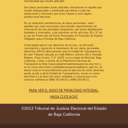
normatividad que resulte aplicable.
Sus datos personales serán utilizados únicamente en aquello que
resulte indispensable y justificado para llevar a cabo las
atribuciones y funciones que la ley impone a este órgano
jurisdiccional electoral.
No se realizarán transferencias de datos personales, salvo
aquéllas que sean necesarias para atender requerimientos de
información de una autoridad competente, que estén debidamente
fundados y motivados, y las previstas en los artículos 36 y 37 de
la Ley de Protección de Datos Personales en Posesión de Sujetos
Obligados para el Estado de Baja California.
Usted podrá ejercer sus derechos de acceso, rectificación,
cancelación u oposición al tratamiento de sus datos personales
(derechos ARCO) directamente ante la Unidad de Transparencia
de este Tribunal, ubicada en Calle México número 100 y Avenida
Madero, Zona Centro, C.P. 21100, en la ciudad de Mexicali, Baja
California, o bien, a través de la Plataforma Nacional de
Transparencia (http://www.plataformadetransparencia.org.mx/) o
en el correo electrónico unidaddetransparencia@tje-bc.gob.mx. Si
desea conocer el procedimiento para el ejercicio de estos derechos
puede acudir a dicha Unidad de Transparencia, enviar un correo
electrónico a la dirección antes señalada o comunicarse a los
números telefónicos (686) 553-49-03 o (686) 553-48-21.
PARA VER EL AVISO DE PRIVACIDAD INTEGRAL,
HAGA CLICK AQUÍ.
©2013 Tribunal de Justicia Electoral del Estado
de Baja California