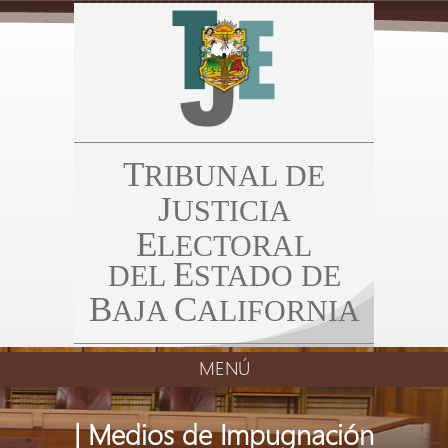
T
RIBUNAL DE
J
USTICIA
E
LECTORAL
E
DEL
STADO DE
B
C
AJA
ALIFORNIA
MENÚ
| Medios de Impugnación