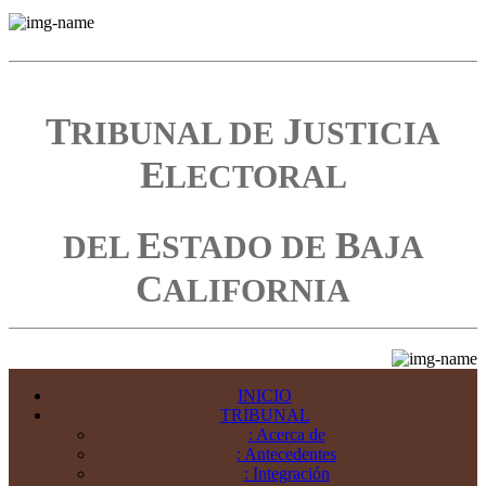
T
J
RIBUNAL DE
USTICIA
E
LECTORAL
E
B
DEL
STADO DE
AJA
C
ALIFORNIA
INICIO
TRIBUNAL
: Acerca de
: Antecedentes
: Integración