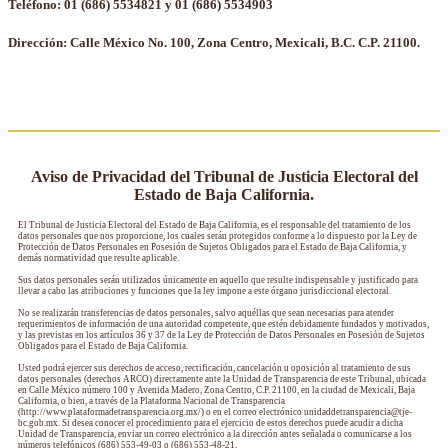
Teléfono: 01 (686) 5534821 y 01 (686) 5534903
Dirección: Calle México No. 100, Zona Centro, Mexicali, B.C. C.P. 21100.
Aviso de Privacidad del Tribunal de Justicia Electoral del
Estado de Baja California.
El Tribunal de Justicia Electoral del Estado de Baja California, es el responsable del tratamiento de los
datos personales que nos proporcione, los cuales serán protegidos conforme a lo dispuesto por la Ley de
Protección de Datos Personales en Posesión de Sujetos Obligados para el Estado de Baja California, y
demás normatividad que resulte aplicable.
Sus datos personales serán utilizados únicamente en aquello que resulte indispensable y justificado para
llevar a cabo las atribuciones y funciones que la ley impone a este órgano jurisdiccional electoral.
No se realizarán transferencias de datos personales, salvo aquéllas que sean necesarias para atender
requerimientos de información de una autoridad competente, que estén debidamente fundados y motivados,
y las previstas en los artículos 36 y 37 de la Ley de Protección de Datos Personales en Posesión de Sujetos
Obligados para el Estado de Baja California.
Usted podrá ejercer sus derechos de acceso, rectificación, cancelación u oposición al tratamiento de sus
datos personales (derechos ARCO) directamente ante la Unidad de Transparencia de este Tribunal, ubicada
en Calle México número 100 y Avenida Madero, Zona Centro, C.P. 21100, en la ciudad de Mexicali, Baja
California, o bien, a través de la Plataforma Nacional de Transparencia
(http://www.plataformadetransparencia.org.mx/) o en el correo electrónico unidaddetransparencia@tje-
bc.gob.mx. Si desea conocer el procedimiento para el ejercicio de estos derechos puede acudir a dicha
Unidad de Transparencia, enviar un correo electrónico a la dirección antes señalada o comunicarse a los
números telefónicos (686) 553-49-03 o (686) 553-48-21.