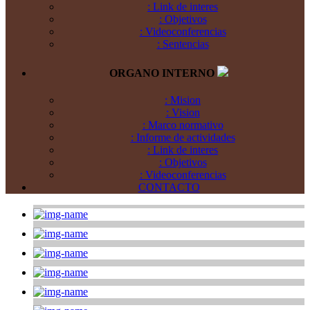
: Link de interes
: Objetivos
: Videoconferencias
: Sentencias
ORGANO INTERNO
: Mision
: Vision
: Marco normativo
: Informe de actividades
: Link de interes
: Objetivos
: Videoconferencias
CONTACTO