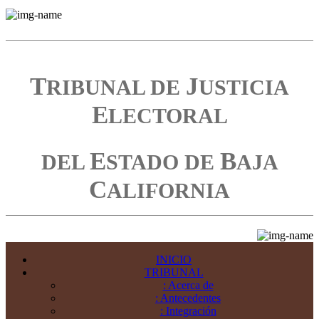
T
J
RIBUNAL DE
USTICIA
E
LECTORAL
E
B
DEL
STADO DE
AJA
C
ALIFORNIA
INICIO
TRIBUNAL
: Acerca de
: Antecedentes
: Integración