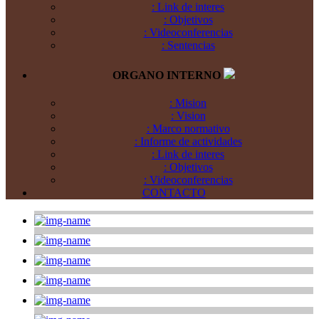
: Link de interes
: Objetivos
: Videoconferencias
: Sentencias
ORGANO INTERNO
: Mision
: Vision
: Marco normativo
: Informe de actividades
: Link de interes
: Objetivos
: Videoconferencias
CONTACTO