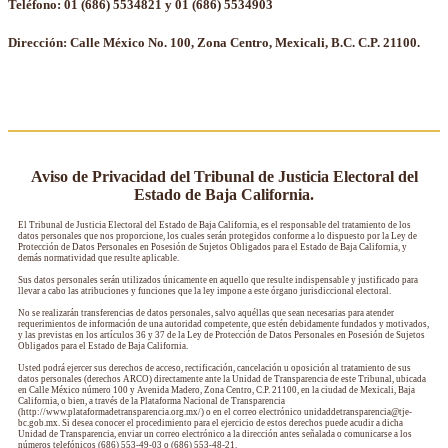
Teléfono: 01 (686) 5534821 y 01 (686) 5534903
Dirección: Calle México No. 100, Zona Centro, Mexicali, B.C. C.P. 21100.
Aviso de Privacidad del Tribunal de Justicia Electoral del
Estado de Baja California.
El Tribunal de Justicia Electoral del Estado de Baja California, es el responsable del tratamiento de los
datos personales que nos proporcione, los cuales serán protegidos conforme a lo dispuesto por la Ley de
Protección de Datos Personales en Posesión de Sujetos Obligados para el Estado de Baja California, y
demás normatividad que resulte aplicable.
Sus datos personales serán utilizados únicamente en aquello que resulte indispensable y justificado para
llevar a cabo las atribuciones y funciones que la ley impone a este órgano jurisdiccional electoral.
No se realizarán transferencias de datos personales, salvo aquéllas que sean necesarias para atender
requerimientos de información de una autoridad competente, que estén debidamente fundados y motivados,
y las previstas en los artículos 36 y 37 de la Ley de Protección de Datos Personales en Posesión de Sujetos
Obligados para el Estado de Baja California.
Usted podrá ejercer sus derechos de acceso, rectificación, cancelación u oposición al tratamiento de sus
datos personales (derechos ARCO) directamente ante la Unidad de Transparencia de este Tribunal, ubicada
en Calle México número 100 y Avenida Madero, Zona Centro, C.P. 21100, en la ciudad de Mexicali, Baja
California, o bien, a través de la Plataforma Nacional de Transparencia
(http://www.plataformadetransparencia.org.mx/) o en el correo electrónico unidaddetransparencia@tje-
bc.gob.mx. Si desea conocer el procedimiento para el ejercicio de estos derechos puede acudir a dicha
Unidad de Transparencia, enviar un correo electrónico a la dirección antes señalada o comunicarse a los
números telefónicos (686) 553-49-03 o (686) 553-48-21.