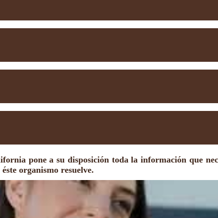
ifornia pone a su disposición toda la información que neces
 éste organismo resuelve.