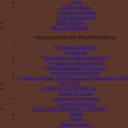
: Leyes
: Reglamentación
: Criterios Obligatorios
: Acuerdos Generales
DIRECTORIO
TRANSPARENCIA
OBLIGACIONES DE TRANSPARENCIA
Comunes: Artículo 81
Artículo 82
Específicas: Artículo 83 Fracción V
Presupuesto Ciudadano 2024
TablaAplicabilidad TJEBC 2023
Solicitud de Información
Sistema de Portales de Obligaciones de Transparencia (SIP
ENLACES
COMUNICACIÓN SOCIAL
: Galería de eventos
: Boletines de informativos
: Síntesis informativa
DERECHOS HUMANOS Y GÉNERO
: Mision
: Vision
: Marco normativo