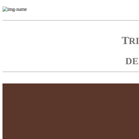
T
R
D