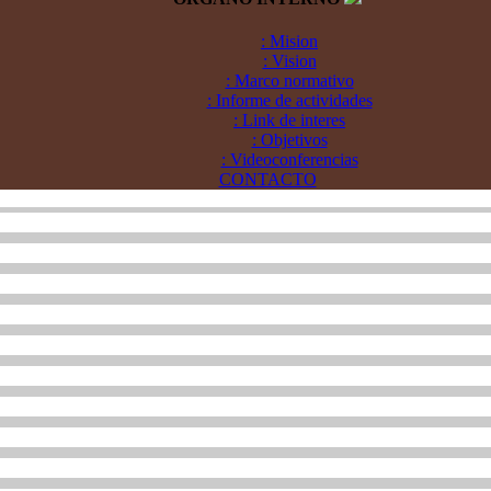
: Mision
: Vision
: Marco normativo
: Informe de actividades
: Link de interes
: Objetivos
: Videoconferencias
CONTACTO