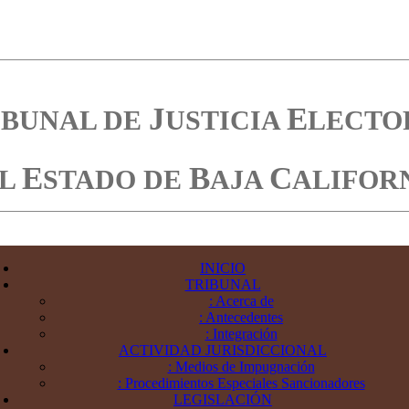
J
E
IBUNAL DE
USTICIA
LECTO
E
B
C
EL
STADO DE
AJA
ALIFOR
INICIO
TRIBUNAL
: Acerca de
: Antecedentes
: Integración
ACTIVIDAD JURISDICCIONAL
: Medios de Impugnación
: Procedimientos Especiales Sancionadores
LEGISLACIÓN