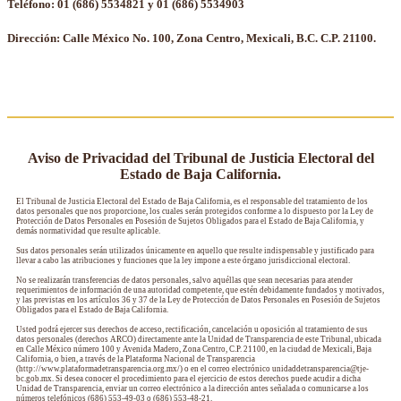
Teléfono: 01 (686) 5534821 y 01 (686) 5534903
Dirección: Calle México No. 100, Zona Centro, Mexicali, B.C. C.P. 21100.
Aviso de Privacidad del Tribunal de Justicia Electoral del
Estado de Baja California.
El Tribunal de Justicia Electoral del Estado de Baja California, es el responsable del tratamiento de los
datos personales que nos proporcione, los cuales serán protegidos conforme a lo dispuesto por la Ley de
Protección de Datos Personales en Posesión de Sujetos Obligados para el Estado de Baja California, y
demás normatividad que resulte aplicable.
Sus datos personales serán utilizados únicamente en aquello que resulte indispensable y justificado para
llevar a cabo las atribuciones y funciones que la ley impone a este órgano jurisdiccional electoral.
No se realizarán transferencias de datos personales, salvo aquéllas que sean necesarias para atender
requerimientos de información de una autoridad competente, que estén debidamente fundados y motivados,
y las previstas en los artículos 36 y 37 de la Ley de Protección de Datos Personales en Posesión de Sujetos
Obligados para el Estado de Baja California.
Usted podrá ejercer sus derechos de acceso, rectificación, cancelación u oposición al tratamiento de sus
datos personales (derechos ARCO) directamente ante la Unidad de Transparencia de este Tribunal, ubicada
en Calle México número 100 y Avenida Madero, Zona Centro, C.P. 21100, en la ciudad de Mexicali, Baja
California, o bien, a través de la Plataforma Nacional de Transparencia
(http://www.plataformadetransparencia.org.mx/) o en el correo electrónico unidaddetransparencia@tje-
bc.gob.mx. Si desea conocer el procedimiento para el ejercicio de estos derechos puede acudir a dicha
Unidad de Transparencia, enviar un correo electrónico a la dirección antes señalada o comunicarse a los
números telefónicos (686) 553-49-03 o (686) 553-48-21.