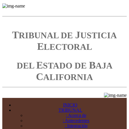
T
J
RIBUNAL DE
USTICIA
E
LECTORAL
E
B
DEL
STADO DE
AJA
C
ALIFORNIA
INICIO
TRIBUNAL
: Acerca de
: Antecedentes
: Integración