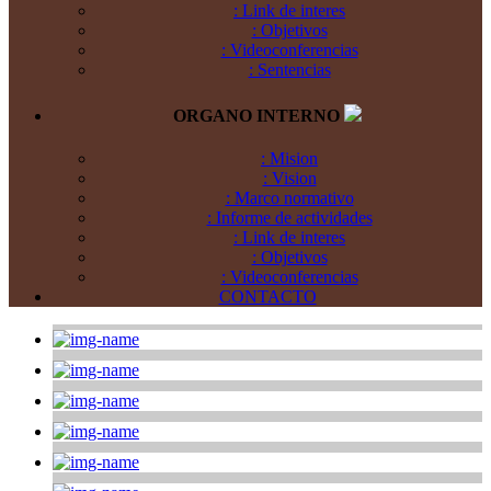
: Link de interes
: Objetivos
: Videoconferencias
: Sentencias
ORGANO INTERNO
: Mision
: Vision
: Marco normativo
: Informe de actividades
: Link de interes
: Objetivos
: Videoconferencias
CONTACTO