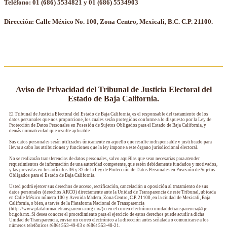
Teléfono: 01 (686) 5534821 y 01 (686) 5534903
Dirección: Calle México No. 100, Zona Centro, Mexicali, B.C. C.P. 21100.
Aviso de Privacidad del Tribunal de Justicia Electoral del
Estado de Baja California.
El Tribunal de Justicia Electoral del Estado de Baja California, es el responsable del tratamiento de los
datos personales que nos proporcione, los cuales serán protegidos conforme a lo dispuesto por la Ley de
Protección de Datos Personales en Posesión de Sujetos Obligados para el Estado de Baja California, y
demás normatividad que resulte aplicable.
Sus datos personales serán utilizados únicamente en aquello que resulte indispensable y justificado para
llevar a cabo las atribuciones y funciones que la ley impone a este órgano jurisdiccional electoral.
No se realizarán transferencias de datos personales, salvo aquéllas que sean necesarias para atender
requerimientos de información de una autoridad competente, que estén debidamente fundados y motivados,
y las previstas en los artículos 36 y 37 de la Ley de Protección de Datos Personales en Posesión de Sujetos
Obligados para el Estado de Baja California.
Usted podrá ejercer sus derechos de acceso, rectificación, cancelación u oposición al tratamiento de sus
datos personales (derechos ARCO) directamente ante la Unidad de Transparencia de este Tribunal, ubicada
en Calle México número 100 y Avenida Madero, Zona Centro, C.P. 21100, en la ciudad de Mexicali, Baja
California, o bien, a través de la Plataforma Nacional de Transparencia
(http://www.plataformadetransparencia.org.mx/) o en el correo electrónico unidaddetransparencia@tje-
bc.gob.mx. Si desea conocer el procedimiento para el ejercicio de estos derechos puede acudir a dicha
Unidad de Transparencia, enviar un correo electrónico a la dirección antes señalada o comunicarse a los
números telefónicos (686) 553-49-03 o (686) 553-48-21.