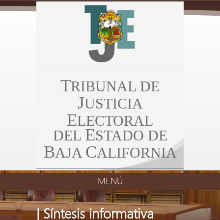
T
RIBUNAL DE
J
USTICIA
E
LECTORAL
E
DEL
STADO DE
B
C
AJA
ALIFORNIA
MENÚ
| Síntesis informativa