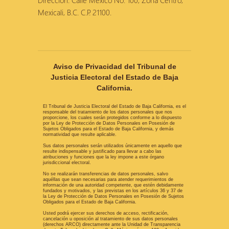
Dirección: Calle México No. 100, Zona Centro,
Mexicali, B.C. C.P. 21100.
Aviso de Privacidad del Tribunal de
Justicia Electoral del Estado de Baja
California.
El Tribunal de Justicia Electoral del Estado de Baja California, es el
responsable del tratamiento de los datos personales que nos
proporcione, los cuales serán protegidos conforme a lo dispuesto
por la Ley de Protección de Datos Personales en Posesión de
Sujetos Obligados para el Estado de Baja California, y demás
normatividad que resulte aplicable.
Sus datos personales serán utilizados únicamente en aquello que
resulte indispensable y justificado para llevar a cabo las
atribuciones y funciones que la ley impone a este órgano
jurisdiccional electoral.
No se realizarán transferencias de datos personales, salvo
aquéllas que sean necesarias para atender requerimientos de
información de una autoridad competente, que estén debidamente
fundados y motivados, y las previstas en los artículos 36 y 37 de
la Ley de Protección de Datos Personales en Posesión de Sujetos
Obligados para el Estado de Baja California.
Usted podrá ejercer sus derechos de acceso, rectificación,
cancelación u oposición al tratamiento de sus datos personales
(derechos ARCO) directamente ante la Unidad de Transparencia