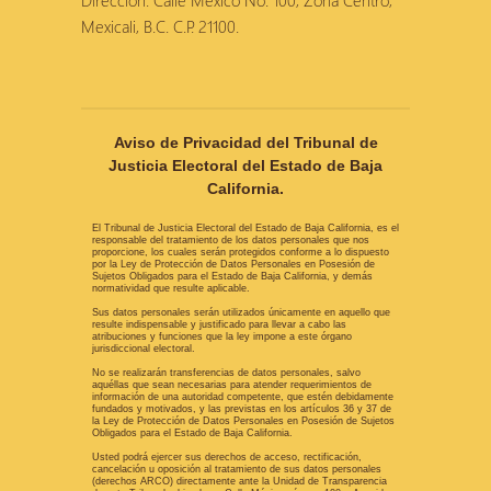
Dirección: Calle México No. 100, Zona Centro,
Mexicali, B.C. C.P. 21100.
Aviso de Privacidad del Tribunal de
Justicia Electoral del Estado de Baja
California.
El Tribunal de Justicia Electoral del Estado de Baja California, es el
responsable del tratamiento de los datos personales que nos
proporcione, los cuales serán protegidos conforme a lo dispuesto
por la Ley de Protección de Datos Personales en Posesión de
Sujetos Obligados para el Estado de Baja California, y demás
normatividad que resulte aplicable.
Sus datos personales serán utilizados únicamente en aquello que
resulte indispensable y justificado para llevar a cabo las
atribuciones y funciones que la ley impone a este órgano
jurisdiccional electoral.
No se realizarán transferencias de datos personales, salvo
aquéllas que sean necesarias para atender requerimientos de
información de una autoridad competente, que estén debidamente
fundados y motivados, y las previstas en los artículos 36 y 37 de
la Ley de Protección de Datos Personales en Posesión de Sujetos
Obligados para el Estado de Baja California.
Usted podrá ejercer sus derechos de acceso, rectificación,
cancelación u oposición al tratamiento de sus datos personales
(derechos ARCO) directamente ante la Unidad de Transparencia