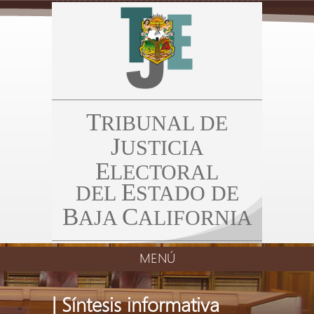
T
RIBUNAL DE
J
USTICIA
E
LECTORAL
E
DEL
STADO DE
B
C
AJA
ALIFORNIA
MENÚ
| Síntesis informativa