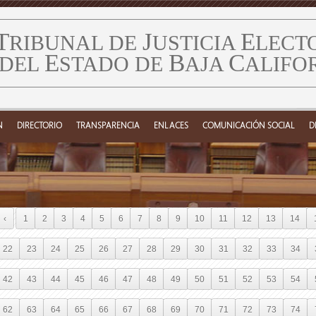
T
J
E
RIBUNAL DE
USTICIA
LECT
E
B
C
DEL
STADO DE
AJA
ALIFO
N
DIRECTORIO
TRANSPARENCIA
ENLACES
COMUNICACIÓN SOCIAL
D
‹
1
2
3
4
5
6
7
8
9
10
11
12
13
14
22
23
24
25
26
27
28
29
30
31
32
33
34
42
43
44
45
46
47
48
49
50
51
52
53
54
62
63
64
65
66
67
68
69
70
71
72
73
74