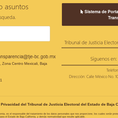
o asuntos
Sistema de Porta
úsqueda.
Tran
Tribunal de Justicia Electo
Síguenos en:
 Zona Centro Mexicali, Baja
Teléfo
Dirección: Calle México No. 100
21
Privacidad del Tribunal de Justicia Electoral del Estado de Baja C
ifornia, es el responsable del tratamiento de los datos personales que nos proporcione, los cuales serán pro
ra el Estado de Baja California, y demás normatividad que resulte aplicable.