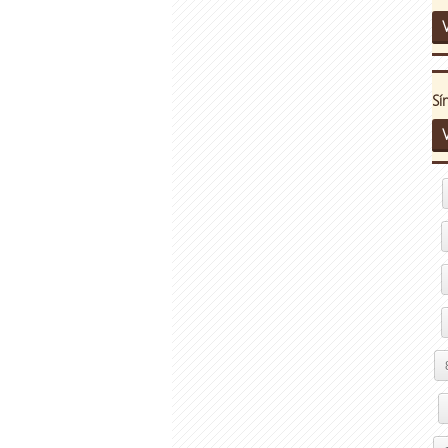
V
Sí
V