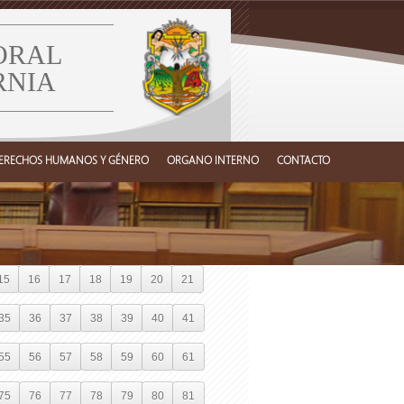
ORAL
RNIA
ERECHOS HUMANOS Y GÉNERO
ORGANO INTERNO
CONTACTO
15
16
17
18
19
20
21
35
36
37
38
39
40
41
55
56
57
58
59
60
61
75
76
77
78
79
80
81