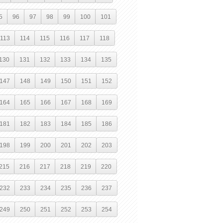
5
96
97
98
99
100
101
113
114
115
116
117
118
130
131
132
133
134
135
147
148
149
150
151
152
164
165
166
167
168
169
181
182
183
184
185
186
198
199
200
201
202
203
215
216
217
218
219
220
232
233
234
235
236
237
249
250
251
252
253
254