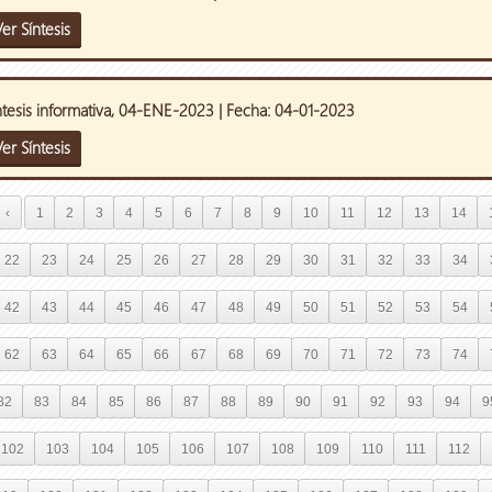
er Síntesis
ntesis informativa, 04-ENE-2023 | Fecha: 04-01-2023
er Síntesis
‹
1
2
3
4
5
6
7
8
9
10
11
12
13
14
22
23
24
25
26
27
28
29
30
31
32
33
34
42
43
44
45
46
47
48
49
50
51
52
53
54
62
63
64
65
66
67
68
69
70
71
72
73
74
82
83
84
85
86
87
88
89
90
91
92
93
94
9
102
103
104
105
106
107
108
109
110
111
112