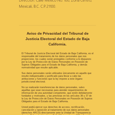
Dirección: Calle México No. 100, Zona Centro,
Mexicali, B.C. C.P. 21100.
Aviso de Privacidad del Tribunal de
Justicia Electoral del Estado de Baja
California.
El Tribunal de Justicia Electoral del Estado de Baja California, es el
responsable del tratamiento de los datos personales que nos
proporcione, los cuales serán protegidos conforme a lo dispuesto
por la Ley de Protección de Datos Personales en Posesión de
Sujetos Obligados para el Estado de Baja California, y demás
normatividad que resulte aplicable.
Sus datos personales serán utilizados únicamente en aquello que
resulte indispensable y justificado para llevar a cabo las
atribuciones y funciones que la ley impone a este órgano
jurisdiccional electoral.
No se realizarán transferencias de datos personales, salvo
aquéllas que sean necesarias para atender requerimientos de
información de una autoridad competente, que estén debidamente
fundados y motivados, y las previstas en los artículos 36 y 37 de
la Ley de Protección de Datos Personales en Posesión de Sujetos
Obligados para el Estado de Baja California.
Usted podrá ejercer sus derechos de acceso, rectificación,
cancelación u oposición al tratamiento de sus datos personales
(derechos ARCO) directamente ante la Unidad de Transparencia