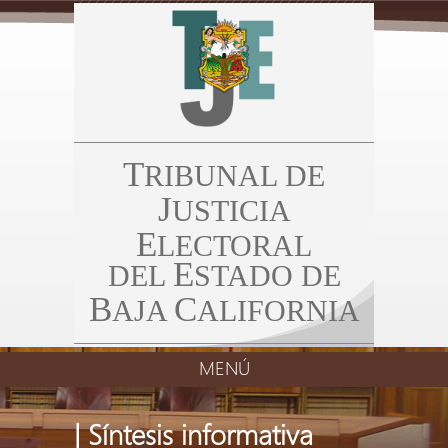
T
RIBUNAL DE
J
USTICIA
E
LECTORAL
E
DEL
STADO DE
B
C
AJA
ALIFORNIA
MENÚ
| Síntesis informativa