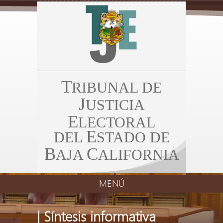
T
RIBUNAL DE
J
USTICIA
E
LECTORAL
E
DEL
STADO DE
B
C
AJA
ALIFORNIA
MENÚ
| Síntesis informativa