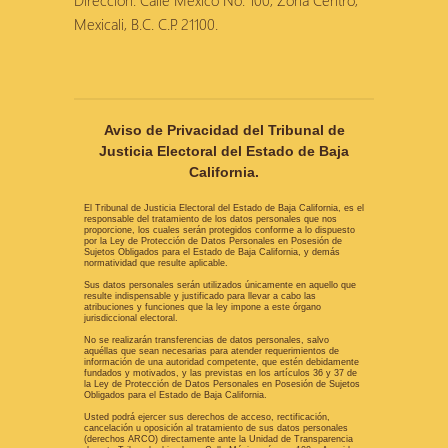
Dirección: Calle México No. 100, Zona Centro,
Mexicali, B.C. C.P. 21100.
Aviso de Privacidad del Tribunal de
Justicia Electoral del Estado de Baja
California.
El Tribunal de Justicia Electoral del Estado de Baja California, es el
responsable del tratamiento de los datos personales que nos
proporcione, los cuales serán protegidos conforme a lo dispuesto
por la Ley de Protección de Datos Personales en Posesión de
Sujetos Obligados para el Estado de Baja California, y demás
normatividad que resulte aplicable.
Sus datos personales serán utilizados únicamente en aquello que
resulte indispensable y justificado para llevar a cabo las
atribuciones y funciones que la ley impone a este órgano
jurisdiccional electoral.
No se realizarán transferencias de datos personales, salvo
aquéllas que sean necesarias para atender requerimientos de
información de una autoridad competente, que estén debidamente
fundados y motivados, y las previstas en los artículos 36 y 37 de
la Ley de Protección de Datos Personales en Posesión de Sujetos
Obligados para el Estado de Baja California.
Usted podrá ejercer sus derechos de acceso, rectificación,
cancelación u oposición al tratamiento de sus datos personales
(derechos ARCO) directamente ante la Unidad de Transparencia