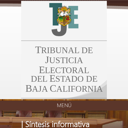
T
RIBUNAL DE
J
USTICIA
E
LECTORAL
E
DEL
STADO DE
B
C
AJA
ALIFORNIA
MENÚ
| Síntesis informativa