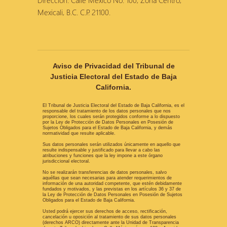
Dirección: Calle México No. 100, Zona Centro,
Mexicali, B.C. C.P. 21100.
Aviso de Privacidad del Tribunal de
Justicia Electoral del Estado de Baja
California.
El Tribunal de Justicia Electoral del Estado de Baja California, es el
responsable del tratamiento de los datos personales que nos
proporcione, los cuales serán protegidos conforme a lo dispuesto
por la Ley de Protección de Datos Personales en Posesión de
Sujetos Obligados para el Estado de Baja California, y demás
normatividad que resulte aplicable.
Sus datos personales serán utilizados únicamente en aquello que
resulte indispensable y justificado para llevar a cabo las
atribuciones y funciones que la ley impone a este órgano
jurisdiccional electoral.
No se realizarán transferencias de datos personales, salvo
aquéllas que sean necesarias para atender requerimientos de
información de una autoridad competente, que estén debidamente
fundados y motivados, y las previstas en los artículos 36 y 37 de
la Ley de Protección de Datos Personales en Posesión de Sujetos
Obligados para el Estado de Baja California.
Usted podrá ejercer sus derechos de acceso, rectificación,
cancelación u oposición al tratamiento de sus datos personales
(derechos ARCO) directamente ante la Unidad de Transparencia