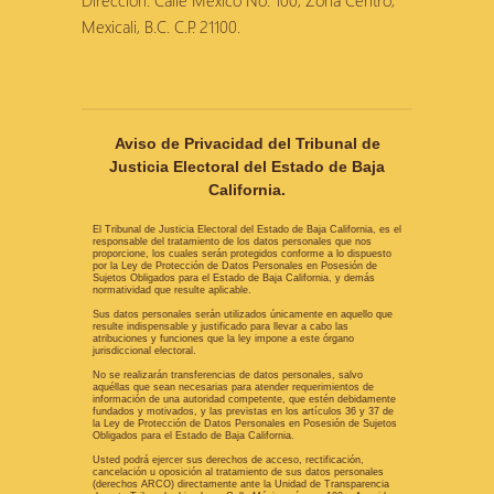
Dirección: Calle México No. 100, Zona Centro,
Mexicali, B.C. C.P. 21100.
Aviso de Privacidad del Tribunal de
Justicia Electoral del Estado de Baja
California.
El Tribunal de Justicia Electoral del Estado de Baja California, es el
responsable del tratamiento de los datos personales que nos
proporcione, los cuales serán protegidos conforme a lo dispuesto
por la Ley de Protección de Datos Personales en Posesión de
Sujetos Obligados para el Estado de Baja California, y demás
normatividad que resulte aplicable.
Sus datos personales serán utilizados únicamente en aquello que
resulte indispensable y justificado para llevar a cabo las
atribuciones y funciones que la ley impone a este órgano
jurisdiccional electoral.
No se realizarán transferencias de datos personales, salvo
aquéllas que sean necesarias para atender requerimientos de
información de una autoridad competente, que estén debidamente
fundados y motivados, y las previstas en los artículos 36 y 37 de
la Ley de Protección de Datos Personales en Posesión de Sujetos
Obligados para el Estado de Baja California.
Usted podrá ejercer sus derechos de acceso, rectificación,
cancelación u oposición al tratamiento de sus datos personales
(derechos ARCO) directamente ante la Unidad de Transparencia