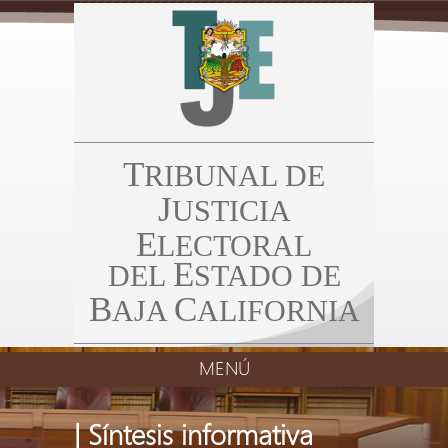
T
RIBUNAL DE
J
USTICIA
E
LECTORAL
E
DEL
STADO DE
B
C
AJA
ALIFORNIA
MENÚ
| Síntesis informativa