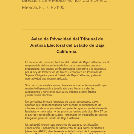
Dirección: Calle México No. 100, Zona Centro,
Mexicali, B.C. C.P. 21100.
Aviso de Privacidad del Tribunal de
Justicia Electoral del Estado de Baja
California.
El Tribunal de Justicia Electoral del Estado de Baja California, es el
responsable del tratamiento de los datos personales que nos
proporcione, los cuales serán protegidos conforme a lo dispuesto
por la Ley de Protección de Datos Personales en Posesión de
Sujetos Obligados para el Estado de Baja California, y demás
normatividad que resulte aplicable.
Sus datos personales serán utilizados únicamente en aquello que
resulte indispensable y justificado para llevar a cabo las
atribuciones y funciones que la ley impone a este órgano
jurisdiccional electoral.
No se realizarán transferencias de datos personales, salvo
aquéllas que sean necesarias para atender requerimientos de
información de una autoridad competente, que estén debidamente
fundados y motivados, y las previstas en los artículos 36 y 37 de
la Ley de Protección de Datos Personales en Posesión de Sujetos
Obligados para el Estado de Baja California.
Usted podrá ejercer sus derechos de acceso, rectificación,
cancelación u oposición al tratamiento de sus datos personales
(derechos ARCO) directamente ante la Unidad de Transparencia