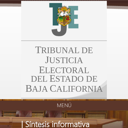
T
RIBUNAL DE
J
USTICIA
E
LECTORAL
E
DEL
STADO DE
B
C
AJA
ALIFORNIA
MENÚ
| Síntesis informativa