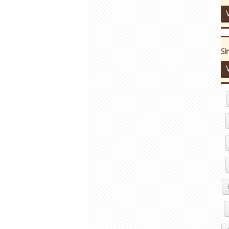
V
Sí
V