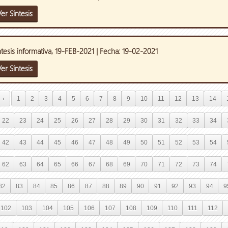
er Síntesis
ntesis informativa, 19-FEB-2021 | Fecha: 19-02-2021
er Síntesis
‹
1
2
3
4
5
6
7
8
9
10
11
12
13
14
22
23
24
25
26
27
28
29
30
31
32
33
34
42
43
44
45
46
47
48
49
50
51
52
53
54
62
63
64
65
66
67
68
69
70
71
72
73
74
82
83
84
85
86
87
88
89
90
91
92
93
94
9
102
103
104
105
106
107
108
109
110
111
112