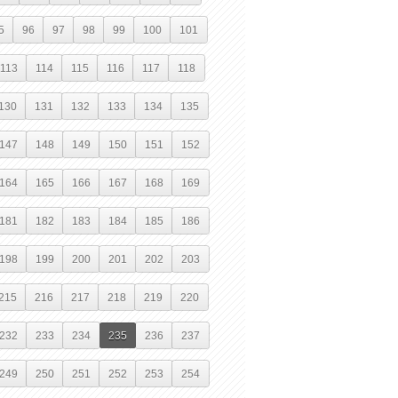
5
96
97
98
99
100
101
113
114
115
116
117
118
130
131
132
133
134
135
147
148
149
150
151
152
164
165
166
167
168
169
181
182
183
184
185
186
198
199
200
201
202
203
215
216
217
218
219
220
232
233
234
235
236
237
249
250
251
252
253
254