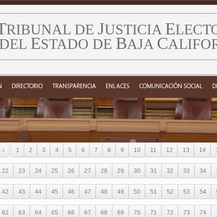
T
J
E
RIBUNAL DE
USTICIA
LECT
E
B
C
DEL
STADO DE
AJA
ALIFO
N
DIRECTORIO
TRANSPARENCIA
ENLACES
COMUNICACIÓN SOCIAL
D
‹
1
2
3
4
5
6
7
8
9
10
11
12
13
14
22
23
24
25
26
27
28
29
30
31
32
33
34
42
43
44
45
46
47
48
49
50
51
52
53
54
62
63
64
65
66
67
68
69
70
71
72
73
74