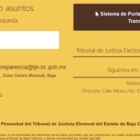
o asuntos
Sistema de Porta
úsqueda.
Tran
Tribunal de Justicia Electo
Síguenos en:
 Zona Centro Mexicali, Baja
Teléfo
Dirección: Calle México No. 100
21
Privacidad del Tribunal de Justicia Electoral del Estado de Baja C
ifornia, es el responsable del tratamiento de los datos personales que nos proporcione, los cuales serán pro
ra el Estado de Baja California, y demás normatividad que resulte aplicable.