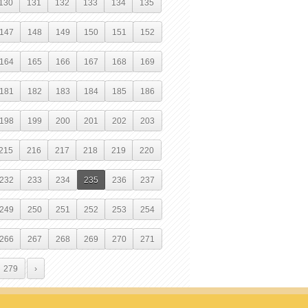
130
131
132
133
134
135
147
148
149
150
151
152
164
165
166
167
168
169
181
182
183
184
185
186
198
199
200
201
202
203
215
216
217
218
219
220
232
233
234
235
236
237
249
250
251
252
253
254
266
267
268
269
270
271
279
›