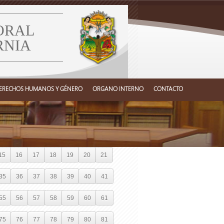
ORAL
RNIA
ERECHOS HUMANOS Y GÉNERO
ORGANO INTERNO
CONTACTO
15
16
17
18
19
20
21
35
36
37
38
39
40
41
55
56
57
58
59
60
61
75
76
77
78
79
80
81