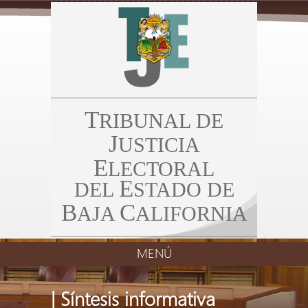
T
RIBUNAL DE
J
USTICIA
E
LECTORAL
E
DEL
STADO DE
B
C
AJA
ALIFORNIA
MENÚ
| Síntesis informativa