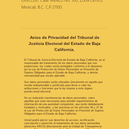
Dirección: Calle México No. 100, Zona Centro,
Mexicali, B.C. C.P. 21100.
Aviso de Privacidad del Tribunal de
Justicia Electoral del Estado de Baja
California.
El Tribunal de Justicia Electoral del Estado de Baja California, es el
responsable del tratamiento de los datos personales que nos
proporcione, los cuales serán protegidos conforme a lo dispuesto
por la Ley de Protección de Datos Personales en Posesión de
Sujetos Obligados para el Estado de Baja California, y demás
normatividad que resulte aplicable.
Sus datos personales serán utilizados únicamente en aquello que
resulte indispensable y justificado para llevar a cabo las
atribuciones y funciones que la ley impone a este órgano
jurisdiccional electoral.
No se realizarán transferencias de datos personales, salvo
aquéllas que sean necesarias para atender requerimientos de
información de una autoridad competente, que estén debidamente
fundados y motivados, y las previstas en los artículos 36 y 37 de
la Ley de Protección de Datos Personales en Posesión de Sujetos
Obligados para el Estado de Baja California.
Usted podrá ejercer sus derechos de acceso, rectificación,
cancelación u oposición al tratamiento de sus datos personales
(derechos ARCO) directamente ante la Unidad de Transparencia