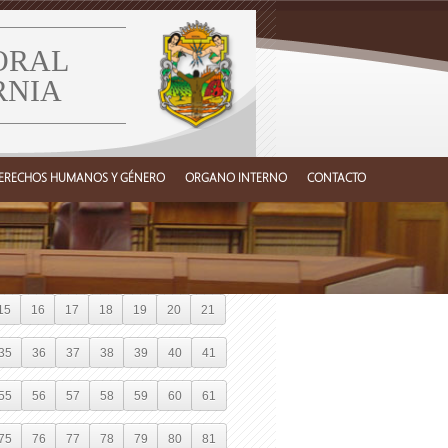
ORAL
RNIA
ERECHOS HUMANOS Y GÉNERO
ORGANO INTERNO
CONTACTO
15
16
17
18
19
20
21
35
36
37
38
39
40
41
55
56
57
58
59
60
61
75
76
77
78
79
80
81