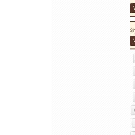
V
Sí
V