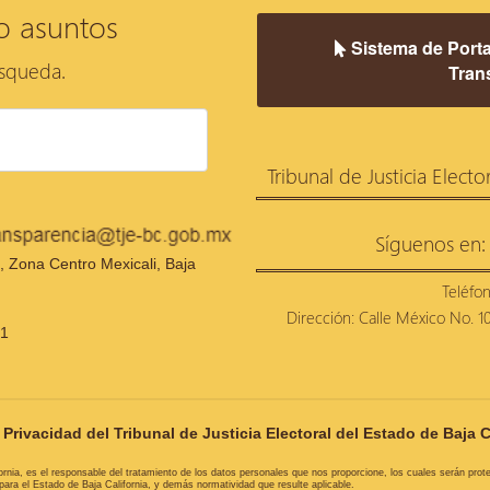
o asuntos
Sistema de Porta
úsqueda.
Tran
Tribunal de Justicia Electo
Síguenos en:
 Zona Centro Mexicali, Baja
Teléfo
Dirección: Calle México No. 100
21
Privacidad del Tribunal de Justicia Electoral del Estado de Baja C
ifornia, es el responsable del tratamiento de los datos personales que nos proporcione, los cuales serán pro
ra el Estado de Baja California, y demás normatividad que resulte aplicable.