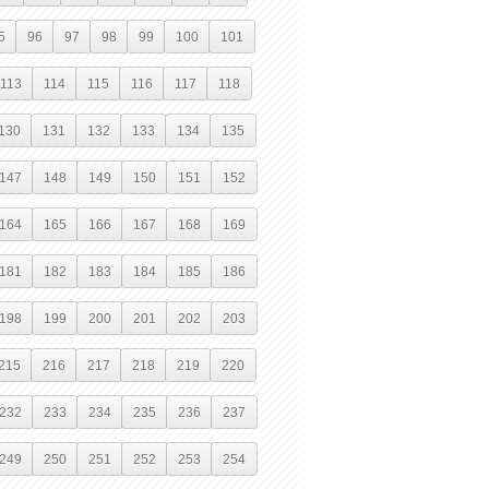
5
96
97
98
99
100
101
113
114
115
116
117
118
130
131
132
133
134
135
147
148
149
150
151
152
164
165
166
167
168
169
181
182
183
184
185
186
198
199
200
201
202
203
215
216
217
218
219
220
232
233
234
235
236
237
249
250
251
252
253
254