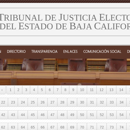
T
J
E
RIBUNAL DE
USTICIA
LECT
E
B
C
DEL
STADO DE
AJA
ALIFO
N
DIRECTORIO
TRANSPARENCIA
ENLACES
COMUNICACIÓN SOCIAL
D
‹
1
2
3
4
5
6
7
8
9
10
11
12
13
14
22
23
24
25
26
27
28
29
30
31
32
33
34
42
43
44
45
46
47
48
49
50
51
52
53
54
62
63
64
65
66
67
68
69
70
71
72
73
74