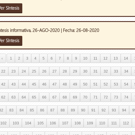
er Síntesis
ntesis informativa, 26-AGO-2020 | Fecha: 26-08-2020
er Síntesis
‹
1
2
3
4
5
6
7
8
9
10
11
12
13
14
22
23
24
25
26
27
28
29
30
31
32
33
34
42
43
44
45
46
47
48
49
50
51
52
53
54
62
63
64
65
66
67
68
69
70
71
72
73
74
82
83
84
85
86
87
88
89
90
91
92
93
94
9
102
103
104
105
106
107
108
109
110
111
112