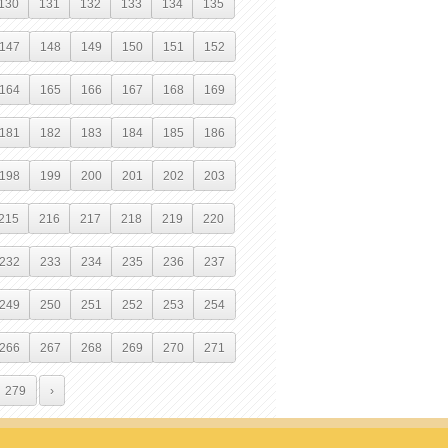
130
131
132
133
134
135
147
148
149
150
151
152
164
165
166
167
168
169
181
182
183
184
185
186
198
199
200
201
202
203
215
216
217
218
219
220
232
233
234
235
236
237
249
250
251
252
253
254
266
267
268
269
270
271
279
›