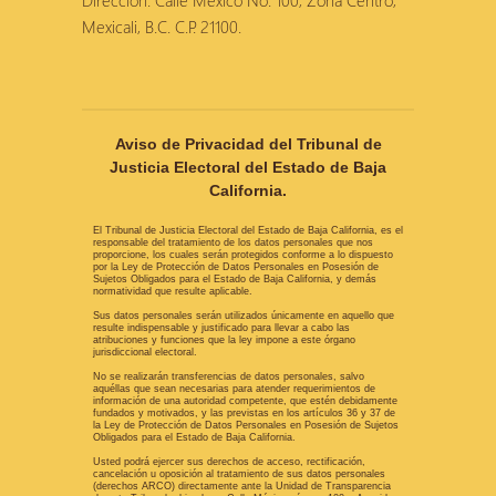
Dirección: Calle México No. 100, Zona Centro,
Mexicali, B.C. C.P. 21100.
Aviso de Privacidad del Tribunal de
Justicia Electoral del Estado de Baja
California.
El Tribunal de Justicia Electoral del Estado de Baja California, es el
responsable del tratamiento de los datos personales que nos
proporcione, los cuales serán protegidos conforme a lo dispuesto
por la Ley de Protección de Datos Personales en Posesión de
Sujetos Obligados para el Estado de Baja California, y demás
normatividad que resulte aplicable.
Sus datos personales serán utilizados únicamente en aquello que
resulte indispensable y justificado para llevar a cabo las
atribuciones y funciones que la ley impone a este órgano
jurisdiccional electoral.
No se realizarán transferencias de datos personales, salvo
aquéllas que sean necesarias para atender requerimientos de
información de una autoridad competente, que estén debidamente
fundados y motivados, y las previstas en los artículos 36 y 37 de
la Ley de Protección de Datos Personales en Posesión de Sujetos
Obligados para el Estado de Baja California.
Usted podrá ejercer sus derechos de acceso, rectificación,
cancelación u oposición al tratamiento de sus datos personales
(derechos ARCO) directamente ante la Unidad de Transparencia