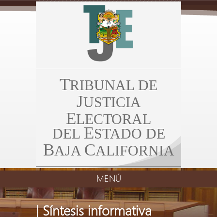
T
RIBUNAL DE
J
USTICIA
E
LECTORAL
E
DEL
STADO DE
B
C
AJA
ALIFORNIA
MENÚ
| Síntesis informativa